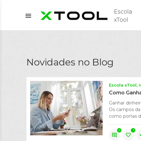
Escola
menu
xTool
Novidades no Blog
Escola xTool
Como Ganhar
Ganhar dinheir
Os campos da 
como portas de
0
3
comment
favorite
s