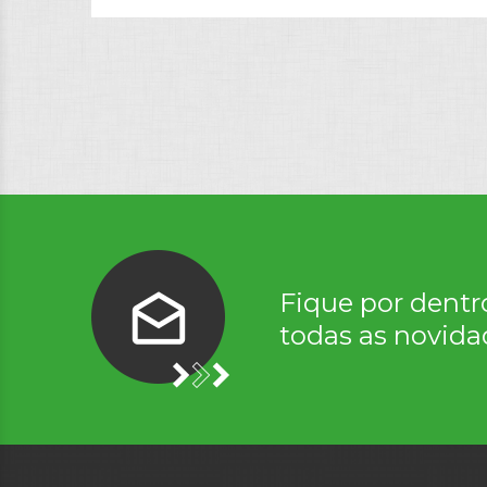
Fique por dentr
todas as novida