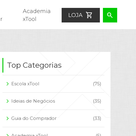
Academia
shopping_cart
search
LOJA
r
xTool
Top Categorias
Escola xTool
(75)
arrow_forward_ios
Ideias de Negócios
(35)
arrow_forward_ios
Guia do Comprador
(33)
arrow_forward_ios
Academia xTool
(5)
arrow_forward_ios