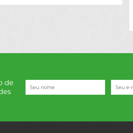
o de
des