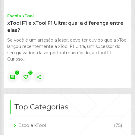
Escola xTool
xTool F1 e xTool F1 Ultra: qual a diferença entre
elas?
Se você é um artesão a laser, deve ter ouvido que a xTool
lançou recentemente a xTool F1 Ultra, um sucessor do
seu gravador a laser portátil mais rápido, a xTool F1.
Curioso...
0
13
comment
favorite
share
Top Categorias
Escola xTool
(75)
arrow_forward_ios