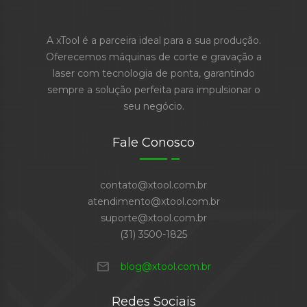
A xTool é a parceira ideal para a sua produção.
Oferecemos máquinas de corte e gravação a
laser com tecnologia de ponta, garantindo
sempre a solução perfeita para impulsionar o
seu negócio.
Fale Conosco
contato@xtool.com.br
atendimento@xtool.com.br
suporte@xtool.com.br
(31) 3500-1825
mail
blog@xtool.com.br
Redes Sociais