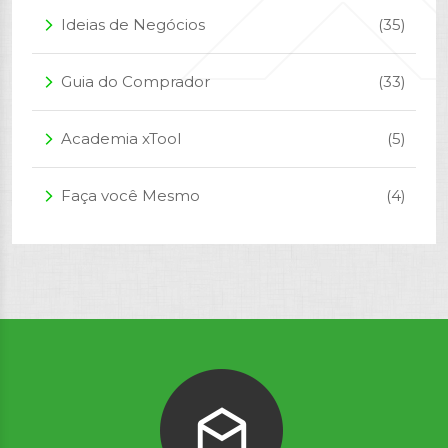
Ideias de Negócios
(35)
arrow_forward_ios
Guia do Comprador
(33)
arrow_forward_ios
Academia xTool
(5)
arrow_forward_ios
Faça você Mesmo
(4)
arrow_forward_ios