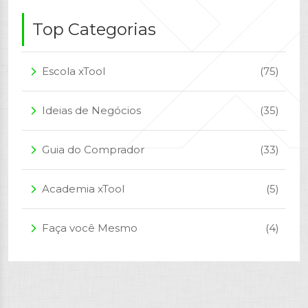
Top Categorias
Escola xTool
(75)
arrow_forward_ios
Ideias de Negócios
(35)
arrow_forward_ios
Guia do Comprador
(33)
arrow_forward_ios
Academia xTool
(5)
arrow_forward_ios
Faça você Mesmo
(4)
arrow_forward_ios