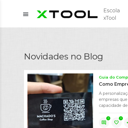
Escola
menu
xTool
Novidades no Blog
Guia do Comp
Como Empre
A personalizaç
empresas que 
capacidade de 
0
0
comment
favorite
s