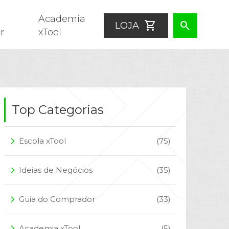
Academia
shopping_cart
search
LOJA
r
xTool
Top Categorias
Escola xTool
(75)
arrow_forward_ios
Ideias de Negócios
(35)
arrow_forward_ios
Guia do Comprador
(33)
arrow_forward_ios
Academia xTool
(5)
arrow_forward_ios