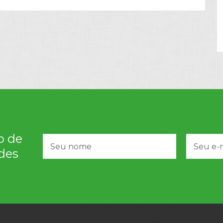
o de
des