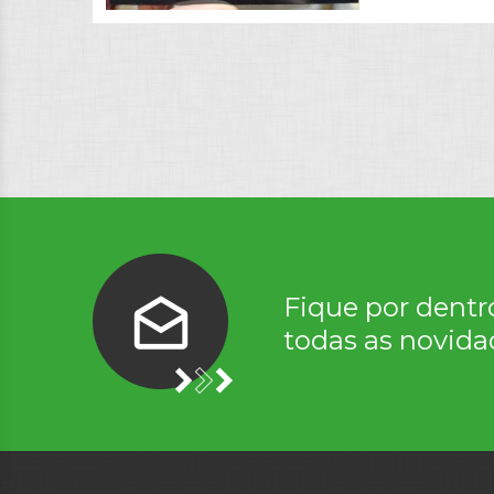
Fique por dentr
todas as novida