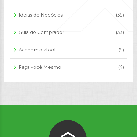
Ideias de Negócios
(35)
arrow_forward_ios
Guia do Comprador
(33)
arrow_forward_ios
Academia xTool
(5)
arrow_forward_ios
Faça você Mesmo
(4)
arrow_forward_ios