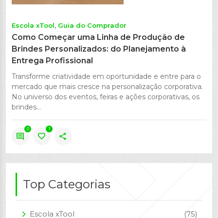
Escola xTool
Guia do Comprador
Como Começar uma Linha de Produção de
Brindes Personalizados: do Planejamento à
Entrega Profissional
Transforme criatividade em oportunidade e entre para o
mercado que mais cresce na personalização corporativa.
No universo dos eventos, feiras e ações corporativas, os
brindes...
0
1
comment
favorite
share
Top Categorias
Escola xTool
(75)
arrow_forward_ios