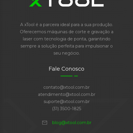
A xTool é a parceira ideal para a sua produção.
Oferecemos máquinas de corte e gravação a
laser com tecnologia de ponta, garantindo
sempre a solução perfeita para impulsionar o
seu negócio.
Fale Conosco
contato@xtool.com.br
atendimento@xtool.com.br
suporte@xtool.com.br
(31) 3500-1825
mail
blog@xtool.com.br