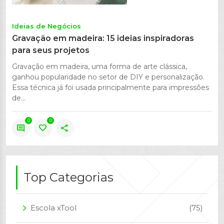
Ideias de Negócios
Gravação em madeira: 15 ideias inspiradoras
para seus projetos
Gravação em madeira, uma forma de arte clássica,
ganhou popularidade no setor de DIY e personalização.
Essa técnica já foi usada principalmente para impressões
de...
0
0
comment
favorite
share
Top Categorias
Escola xTool
(75)
arrow_forward_ios