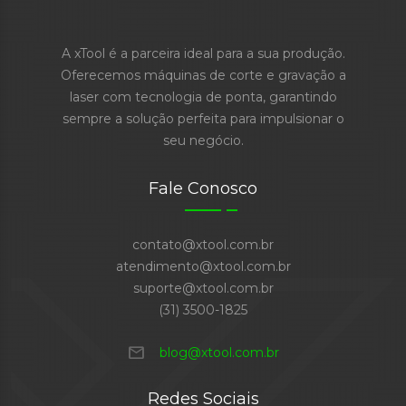
A xTool é a parceira ideal para a sua produção.
Oferecemos máquinas de corte e gravação a
laser com tecnologia de ponta, garantindo
sempre a solução perfeita para impulsionar o
seu negócio.
Fale Conosco
contato@xtool.com.br
atendimento@xtool.com.br
suporte@xtool.com.br
(31) 3500-1825
mail
blog@xtool.com.br
Redes Sociais