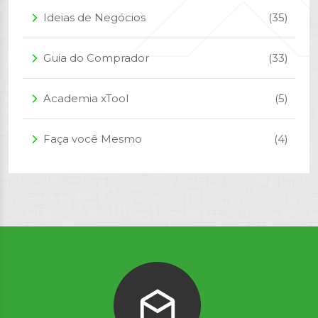
Ideias de Negócios
(35)
arrow_forward_ios
Guia do Comprador
(33)
arrow_forward_ios
Academia xTool
(5)
arrow_forward_ios
Faça você Mesmo
(4)
arrow_forward_ios