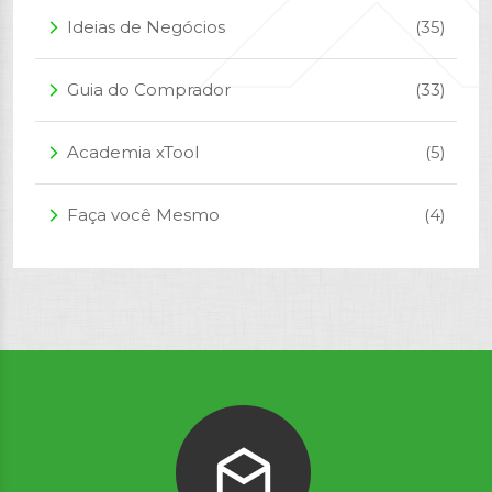
Ideias de Negócios
(35)
arrow_forward_ios
Guia do Comprador
(33)
arrow_forward_ios
Academia xTool
(5)
arrow_forward_ios
Faça você Mesmo
(4)
arrow_forward_ios