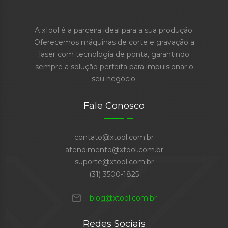
A xTool é a parceira ideal para a sua produção.
Oferecemos máquinas de corte e gravação a
laser com tecnologia de ponta, garantindo
sempre a solução perfeita para impulsionar o
seu negócio.
Fale Conosco
contato@xtool.com.br
atendimento@xtool.com.br
suporte@xtool.com.br
(31) 3500-1825
mail
blog@xtool.com.br
Redes Sociais