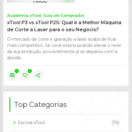
Academia xTool
Guia do Comprador
xTool P3 vs xTool P2S: Qual é a Melhor Máquina
de Corte a Laser para o seu Negócio?
O mercado de corte e gravação a laser acaba de ficar
mais competitivo. Se você está buscando elevar o nível
da sua produção, provavelmente já se deparou com a
dúvida...
0
0
comment
favorite
share
Top Categorias
Escola xTool
(75)
arrow_forward_ios