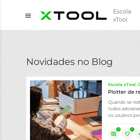
Escola
menu
xTool
Novidades no Blog
Escola xTool
Plotter de r
Quando se trat
todos adoraria
os usuários pe
0
2
comment
favorite
s