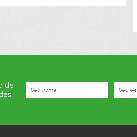
o de
des