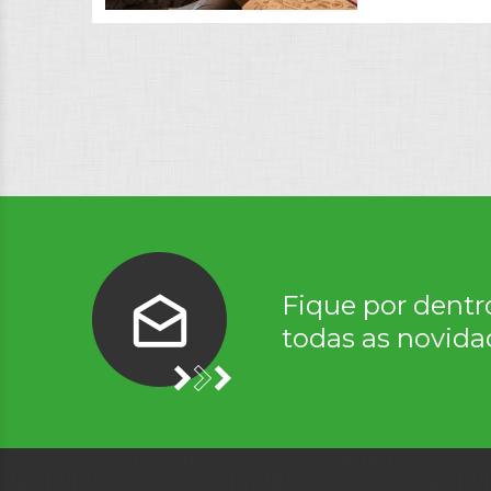
Fique por dentr
todas as novida