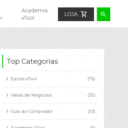
Academia
shopping_cart
search
LOJA
r
xTool
Top Categorias
Escola xTool
(75)
arrow_forward_ios
Ideias de Negócios
(35)
arrow_forward_ios
Guia do Comprador
(33)
arrow_forward_ios
Academia xTool
(5)
arrow_forward_ios