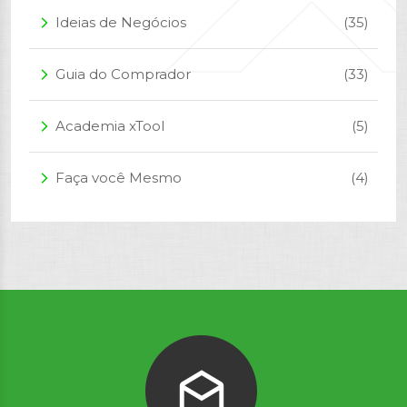
Ideias de Negócios
(35)
arrow_forward_ios
Guia do Comprador
(33)
arrow_forward_ios
Academia xTool
(5)
arrow_forward_ios
Faça você Mesmo
(4)
arrow_forward_ios