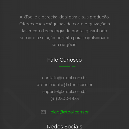
A xTool é a parceira ideal para a sua produção.
Oferecemos máquinas de corte e gravação a
laser com tecnologia de ponta, garantindo
sempre a solução perfeita para impulsionar o
seu negócio.
Fale Conosco
contato@xtool.com.br
atendimento@xtool.com.br
suporte@xtool.com.br
(31) 3500-1825
mail
blog@xtool.com.br
Redes Sociais