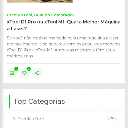
Escola xTool
Guia do Comprador
xTool D1 Pro ou xTool M1: Qual a Melhor Máquina
a Laser?
Se você não está no mercado para uma máquina a laser,
provavelmente já se deparou com os populares modelos
xTool D1 Pro e xTool M1. Ambas as máquinas têm seus
méritos, mas...
0
2
comment
favorite
share
Top Categorias
Escola xTool
(75)
arrow_forward_ios