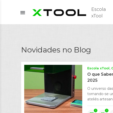
Escola
menu
xTool
Novidades no Blog
Escola xTool
O que Saber
2025
O universo das
tornando-se u
ateliês artesan
0
0