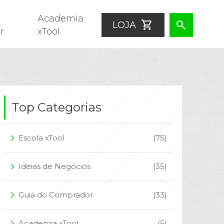
Academia
shopping_cart
search
LOJA
r
xTool
Top Categorias
Escola xTool
(75)
arrow_forward_ios
Ideias de Negócios
(35)
arrow_forward_ios
Guia do Comprador
(33)
arrow_forward_ios
Academia xTool
(5)
arrow_forward_ios