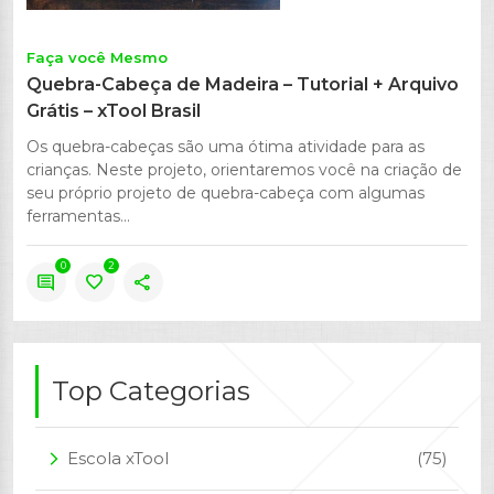
Faça você Mesmo
Quebra-Cabeça de Madeira – Tutorial + Arquivo
Grátis – xTool Brasil
Os quebra-cabeças são uma ótima atividade para as
crianças. Neste projeto, orientaremos você na criação de
seu próprio projeto de quebra-cabeça com algumas
ferramentas...
0
2
comment
favorite
share
Top Categorias
Escola xTool
(75)
arrow_forward_ios