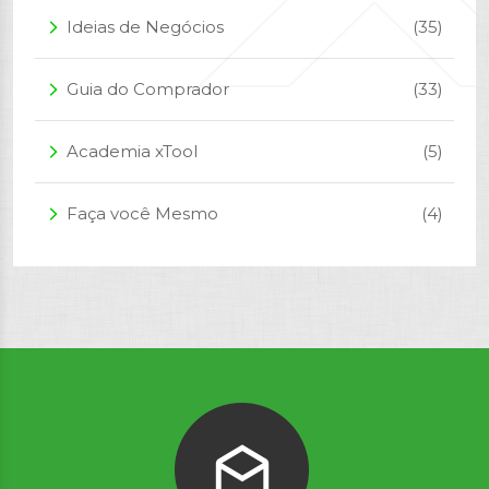
Ideias de Negócios
(35)
arrow_forward_ios
Guia do Comprador
(33)
arrow_forward_ios
Academia xTool
(5)
arrow_forward_ios
Faça você Mesmo
(4)
arrow_forward_ios