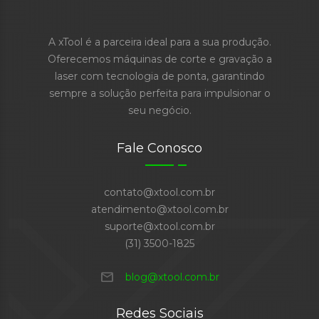
A xTool é a parceira ideal para a sua produção.
Oferecemos máquinas de corte e gravação a
laser com tecnologia de ponta, garantindo
sempre a solução perfeita para impulsionar o
seu negócio.
Fale Conosco
contato@xtool.com.br
atendimento@xtool.com.br
suporte@xtool.com.br
(31) 3500-1825
mail
blog@xtool.com.br
Redes Sociais