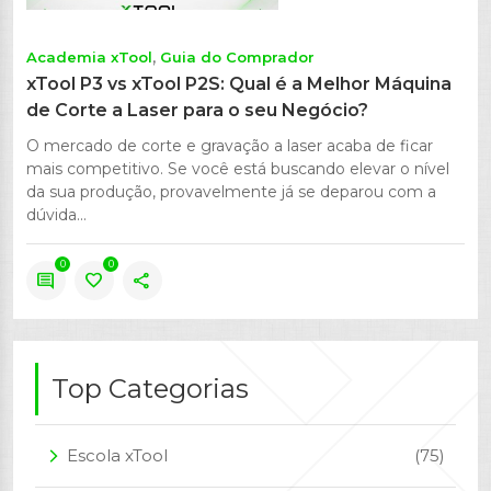
Academia xTool
Guia do Comprador
xTool P3 vs xTool P2S: Qual é a Melhor Máquina
de Corte a Laser para o seu Negócio?
O mercado de corte e gravação a laser acaba de ficar
mais competitivo. Se você está buscando elevar o nível
da sua produção, provavelmente já se deparou com a
dúvida...
0
0
comment
favorite
share
Top Categorias
Escola xTool
(75)
arrow_forward_ios