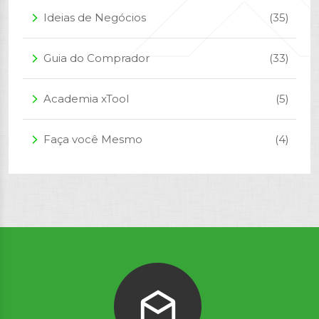
Ideias de Negócios
(35)
arrow_forward_ios
Guia do Comprador
(33)
arrow_forward_ios
Academia xTool
(5)
arrow_forward_ios
Faça você Mesmo
(4)
arrow_forward_ios