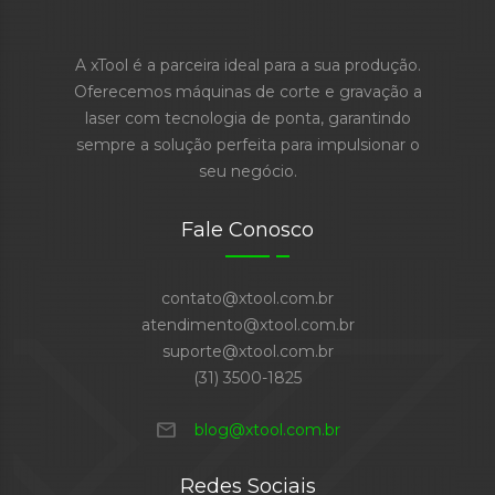
A xTool é a parceira ideal para a sua produção.
Oferecemos máquinas de corte e gravação a
laser com tecnologia de ponta, garantindo
sempre a solução perfeita para impulsionar o
seu negócio.
Fale Conosco
contato@xtool.com.br
atendimento@xtool.com.br
suporte@xtool.com.br
(31) 3500-1825
mail
blog@xtool.com.br
Redes Sociais