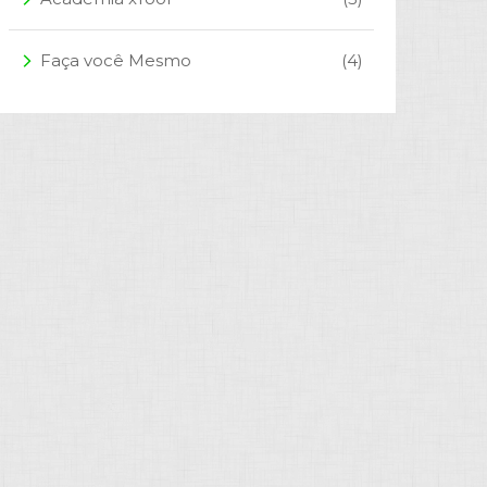
Faça você Mesmo
(4)
arrow_forward_ios