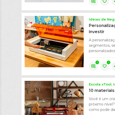
comment
favorite
s
Ideias de Neg
Personalizaç
investir
A personaliza
segmentos, sej
personalizados.
0
5
comment
favorite
s
Escola xTool
10 materiais
Você é um cria
próximo nível?
como pode dar 