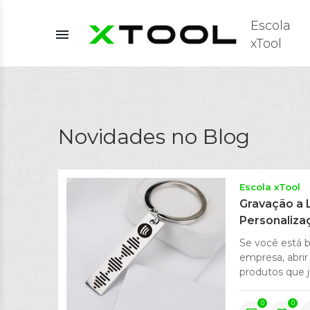
Escola
menu
xTool
Novidades no Blog
Escola xTool
Gravação a 
Personaliza
Se você está b
empresa, abrir
produtos que já
0
0