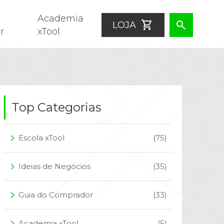
Academia
shopping_cart
search
LOJA
r
xTool
Top Categorias
Escola xTool
(75)
arrow_forward_ios
Ideias de Negócios
(35)
arrow_forward_ios
Guia do Comprador
(33)
arrow_forward_ios
Academia xTool
(5)
arrow_forward_ios