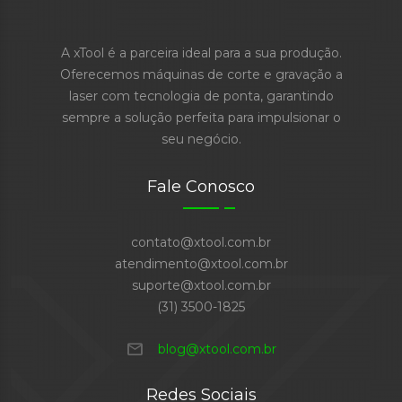
A xTool é a parceira ideal para a sua produção.
Oferecemos máquinas de corte e gravação a
laser com tecnologia de ponta, garantindo
sempre a solução perfeita para impulsionar o
seu negócio.
Fale Conosco
contato@xtool.com.br
atendimento@xtool.com.br
suporte@xtool.com.br
(31) 3500-1825
mail
blog@xtool.com.br
Redes Sociais