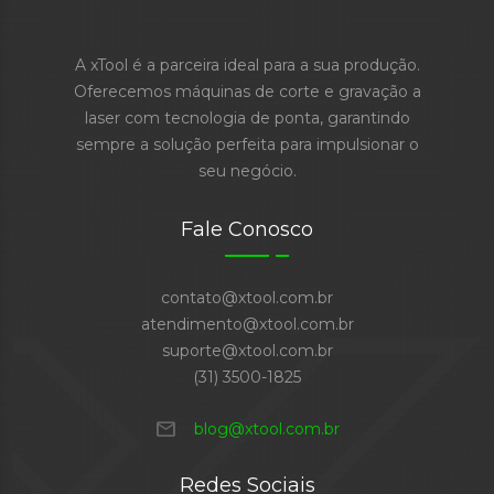
A xTool é a parceira ideal para a sua produção.
Oferecemos máquinas de corte e gravação a
laser com tecnologia de ponta, garantindo
sempre a solução perfeita para impulsionar o
seu negócio.
Fale Conosco
contato@xtool.com.br
atendimento@xtool.com.br
suporte@xtool.com.br
(31) 3500-1825
mail
blog@xtool.com.br
Redes Sociais