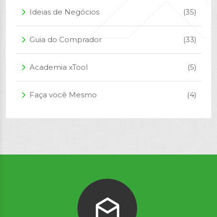
Ideias de Negócios
(35)
arrow_forward_ios
Guia do Comprador
(33)
arrow_forward_ios
Academia xTool
(5)
arrow_forward_ios
Faça você Mesmo
(4)
arrow_forward_ios