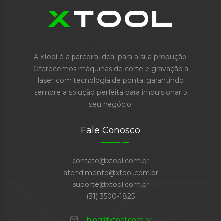
A xTool é a parceira ideal para a sua produção.
Oferecemos máquinas de corte e gravação a
laser com tecnologia de ponta, garantindo
sempre a solução perfeita para impulsionar o
seu negócio.
Fale Conosco
contato@xtool.com.br
atendimento@xtool.com.br
suporte@xtool.com.br
(31) 3500-1825
mail
blog@xtool.com.br