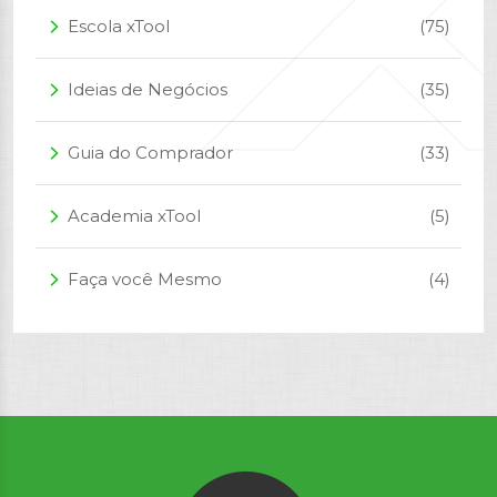
Escola xTool
(75)
arrow_forward_ios
Ideias de Negócios
(35)
arrow_forward_ios
Guia do Comprador
(33)
arrow_forward_ios
Academia xTool
(5)
arrow_forward_ios
Faça você Mesmo
(4)
arrow_forward_ios