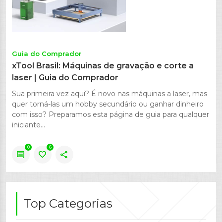
Guia do Comprador
xTool Brasil: Máquinas de gravação e corte a
laser | Guia do Comprador
Sua primeira vez aqui? É novo nas máquinas a laser, mas
quer torná-las um hobby secundário ou ganhar dinheiro
com isso? Preparamos esta página de guia para qualquer
iniciante...
0
6
comment
favorite
share
Top Categorias