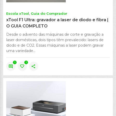
Escola xTool
Guia do Comprador
xTool F1 Ultra: gravador a laser de diodo e fibra |
O GUIA COMPLETO
Desde o advento das máquinas de corte e gravação a
laser domésticas, dois tipos têm prevalecido: lasers de
diodo e de CO2. Essas máquinas a laser podem gravar
uma variedade...
0
5
comment
favorite
share