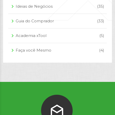
Ideias de Negócios
(35)
arrow_forward_ios
Guia do Comprador
(33)
arrow_forward_ios
Academia xTool
(5)
arrow_forward_ios
Faça você Mesmo
(4)
arrow_forward_ios