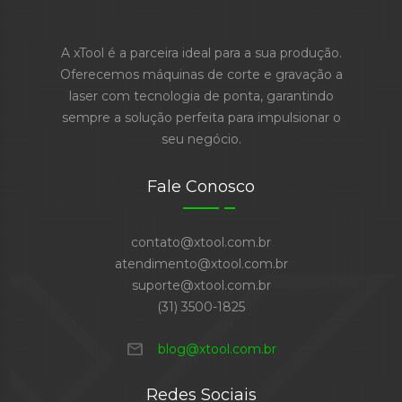
A xTool é a parceira ideal para a sua produção.
Oferecemos máquinas de corte e gravação a
laser com tecnologia de ponta, garantindo
sempre a solução perfeita para impulsionar o
seu negócio.
Fale Conosco
contato@xtool.com.br
atendimento@xtool.com.br
suporte@xtool.com.br
(31) 3500-1825
mail
blog@xtool.com.br
Redes Sociais