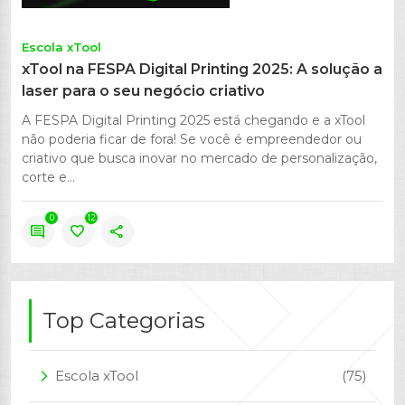
Escola xTool
xTool na FESPA Digital Printing 2025: A solução a
laser para o seu negócio criativo
A FESPA Digital Printing 2025 está chegando e a xTool
não poderia ficar de fora! Se você é empreendedor ou
criativo que busca inovar no mercado de personalização,
corte e...
0
12
comment
favorite
share
Top Categorias
Escola xTool
(75)
arrow_forward_ios