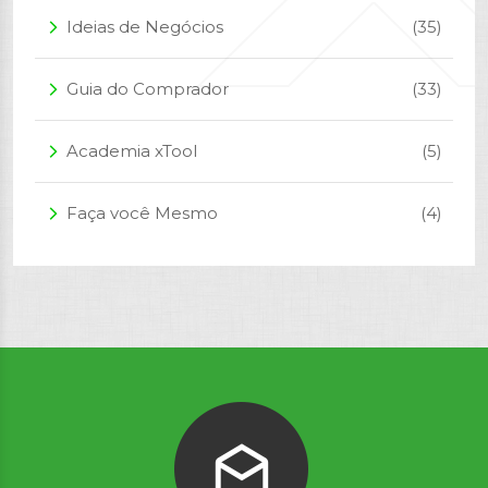
Ideias de Negócios
(35)
arrow_forward_ios
Guia do Comprador
(33)
arrow_forward_ios
Academia xTool
(5)
arrow_forward_ios
Faça você Mesmo
(4)
arrow_forward_ios