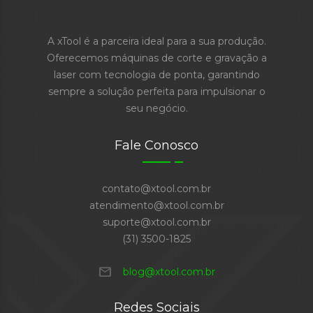
A xTool é a parceira ideal para a sua produção.
Oferecemos máquinas de corte e gravação a
laser com tecnologia de ponta, garantindo
sempre a solução perfeita para impulsionar o
seu negócio.
Fale Conosco
contato@xtool.com.br
atendimento@xtool.com.br
suporte@xtool.com.br
(31) 3500-1825
mail
blog@xtool.com.br
Redes Sociais