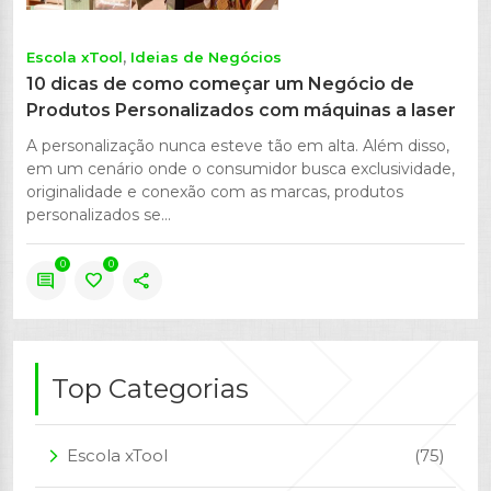
Escola xTool
Ideias de Negócios
10 dicas de como começar um Negócio de
Produtos Personalizados com máquinas a laser
A personalização nunca esteve tão em alta. Além disso,
em um cenário onde o consumidor busca exclusividade,
originalidade e conexão com as marcas, produtos
personalizados se...
0
0
comment
favorite
share
Top Categorias
Escola xTool
(75)
arrow_forward_ios