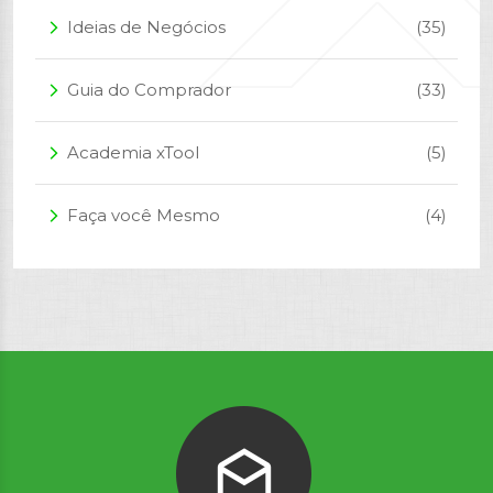
Ideias de Negócios
(35)
arrow_forward_ios
Guia do Comprador
(33)
arrow_forward_ios
Academia xTool
(5)
arrow_forward_ios
Faça você Mesmo
(4)
arrow_forward_ios