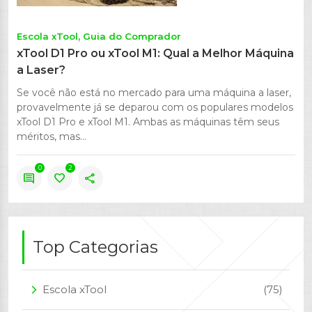
Escola xTool
Guia do Comprador
xTool D1 Pro ou xTool M1: Qual a Melhor Máquina
a Laser?
Se você não está no mercado para uma máquina a laser,
provavelmente já se deparou com os populares modelos
xTool D1 Pro e xTool M1. Ambas as máquinas têm seus
méritos, mas...
0
2
comment
favorite
share
Top Categorias
Escola xTool
(75)
arrow_forward_ios