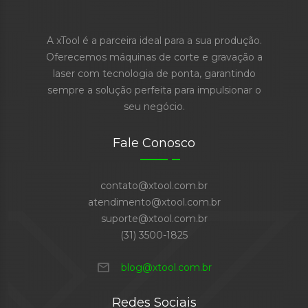
A xTool é a parceira ideal para a sua produção.
Oferecemos máquinas de corte e gravação a
laser com tecnologia de ponta, garantindo
sempre a solução perfeita para impulsionar o
seu negócio.
Fale Conosco
contato@xtool.com.br
atendimento@xtool.com.br
suporte@xtool.com.br
(31) 3500-1825
mail
blog@xtool.com.br
Redes Sociais