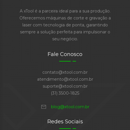
A xTool é a parceira ideal para a sua produção.
Oferecemos máquinas de corte e gravação a
laser com tecnologia de ponta, garantindo
sempre a solução perfeita para impulsionar o
seu negócio.
Fale Conosco
contato@xtool.com.br
atendimento@xtool.com.br
suporte@xtool.com.br
(31) 3500-1825
mail
blog@xtool.com.br
Redes Sociais