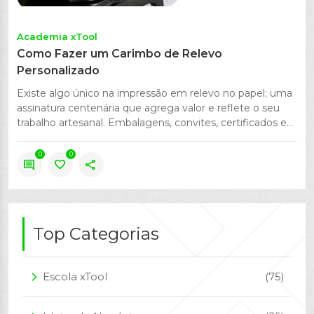
Academia xTool
Como Fazer um Carimbo de Relevo
Personalizado
Existe algo único na impressão em relevo no papel; uma
assinatura centenária que agrega valor e reflete o seu
trabalho artesanal. Embalagens, convites, certificados e...
0
0
comment
favorite
share
Top Categorias
Escola xTool
(75)
arrow_forward_ios