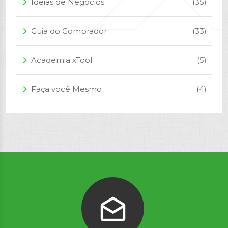
Ideias de Negócios
(35)
arrow_forward_ios
Guia do Comprador
(33)
arrow_forward_ios
Academia xTool
(5)
arrow_forward_ios
Faça você Mesmo
(4)
arrow_forward_ios