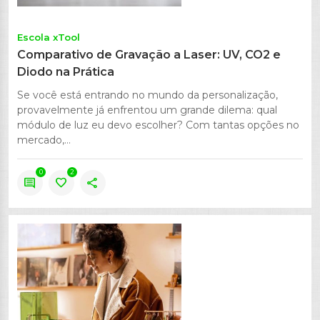
Escola xTool
Comparativo de Gravação a Laser: UV, CO2 e
Diodo na Prática
Se você está entrando no mundo da personalização,
provavelmente já enfrentou um grande dilema: qual
módulo de luz eu devo escolher? Com tantas opções no
mercado,...
0
2
comment
favorite
share