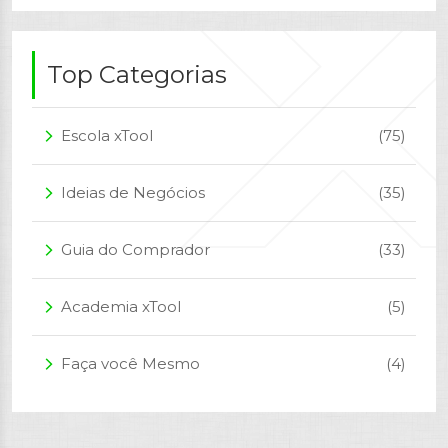
Top Categorias
Escola xTool
(75)
arrow_forward_ios
Ideias de Negócios
(35)
arrow_forward_ios
Guia do Comprador
(33)
arrow_forward_ios
Academia xTool
(5)
arrow_forward_ios
Faça você Mesmo
(4)
arrow_forward_ios