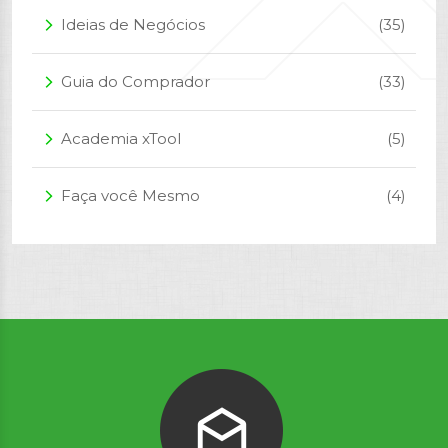
Ideias de Negócios
(35)
arrow_forward_ios
Guia do Comprador
(33)
arrow_forward_ios
Academia xTool
(5)
arrow_forward_ios
Faça você Mesmo
(4)
arrow_forward_ios