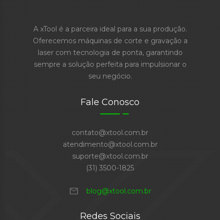
A xTool é a parceira ideal para a sua produção.
Oferecemos máquinas de corte e gravação a
laser com tecnologia de ponta, garantindo
sempre a solução perfeita para impulsionar o
seu negócio.
Fale Conosco
contato@xtool.com.br
atendimento@xtool.com.br
suporte@xtool.com.br
(31) 3500-1825
mail
blog@xtool.com.br
Redes Sociais