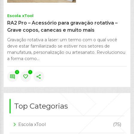
Escola xTool
RA2 Pro – Acessório para gravação rotativa –
Grave copos, canecas e muito mais
Gravação rotativa a laser: um termo com o qual você
deve estar familiarizado se estiver nos setores de
manufatura, personalização ou artesanato. Revolucionou
a forma como...
0
1
comment
favorite
share
Top Categorias
Escola xTool
(75)
arrow_forward_ios