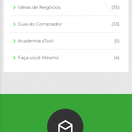
Ideias de Negócios
(35)
arrow_forward_ios
Guia do Comprador
(33)
arrow_forward_ios
Academia xTool
(5)
arrow_forward_ios
Faça você Mesmo
(4)
arrow_forward_ios