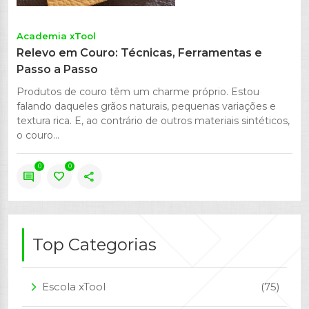
Academia xTool
Relevo em Couro: Técnicas, Ferramentas e
Passo a Passo
Produtos de couro têm um charme próprio. Estou
falando daqueles grãos naturais, pequenas variações e
textura rica. E, ao contrário de outros materiais sintéticos,
o couro...
0
0
comment
favorite
share
Top Categorias
Escola xTool
(75)
arrow_forward_ios