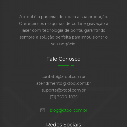
A xTool é a parceira ideal para a sua produção.
Oferecemos máquinas de corte e gravação a
laser com tecnologia de ponta, garantindo
sempre a solução perfeita para impulsionar o
seu negócio.
Fale Conosco
contato@xtool.com.br
atendimento@xtool.com.br
suporte@xtool.com.br
(31) 3500-1825
mail
blog@xtool.com.br
Redes Sociais