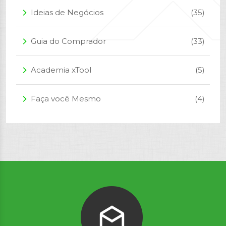
Ideias de Negócios
(35)
arrow_forward_ios
Guia do Comprador
(33)
arrow_forward_ios
Academia xTool
(5)
arrow_forward_ios
Faça você Mesmo
(4)
arrow_forward_ios