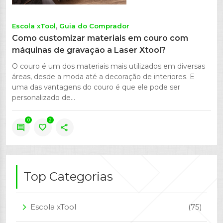
Escola xTool
Guia do Comprador
Como customizar materiais em couro com
máquinas de gravação a Laser Xtool?
O couro é um dos materiais mais utilizados em diversas
áreas, desde a moda até a decoração de interiores. E
uma das vantagens do couro é que ele pode ser
personalizado de...
0
2
comment
favorite
share
Top Categorias
Escola xTool
(75)
arrow_forward_ios