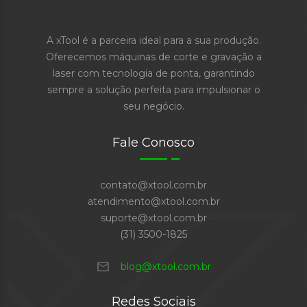
A xTool é a parceira ideal para a sua produção.
Oferecemos máquinas de corte e gravação a
laser com tecnologia de ponta, garantindo
sempre a solução perfeita para impulsionar o
seu negócio.
Fale Conosco
contato@xtool.com.br
atendimento@xtool.com.br
suporte@xtool.com.br
(31) 3500-1825
mail
blog@xtool.com.br
Redes Sociais