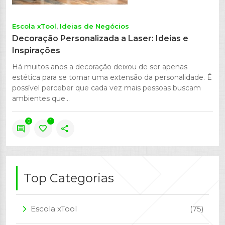
Escola xTool
Ideias de Negócios
Decoração Personalizada a Laser: Ideias e
Inspirações
Há muitos anos a decoração deixou de ser apenas
estética para se tornar uma extensão da personalidade. É
possível perceber que cada vez mais pessoas buscam
ambientes que...
0
1
comment
favorite
share
Top Categorias
Escola xTool
(75)
arrow_forward_ios