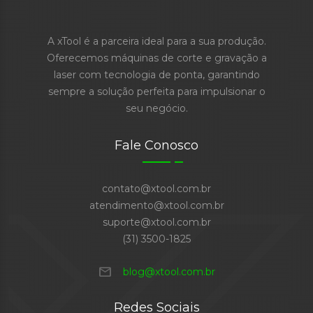
A xTool é a parceira ideal para a sua produção.
Oferecemos máquinas de corte e gravação a
laser com tecnologia de ponta, garantindo
sempre a solução perfeita para impulsionar o
seu negócio.
Fale Conosco
contato@xtool.com.br
atendimento@xtool.com.br
suporte@xtool.com.br
(31) 3500-1825
mail
blog@xtool.com.br
Redes Sociais