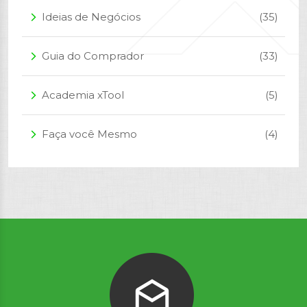
Ideias de Negócios
(35)
arrow_forward_ios
Guia do Comprador
(33)
arrow_forward_ios
Academia xTool
(5)
arrow_forward_ios
Faça você Mesmo
(4)
arrow_forward_ios