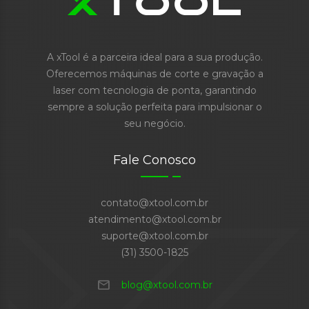
A xTool é a parceira ideal para a sua produção.
Oferecemos máquinas de corte e gravação a
laser com tecnologia de ponta, garantindo
sempre a solução perfeita para impulsionar o
seu negócio.
Fale Conosco
contato@xtool.com.br
atendimento@xtool.com.br
suporte@xtool.com.br
(31) 3500-1825
mail
blog@xtool.com.br