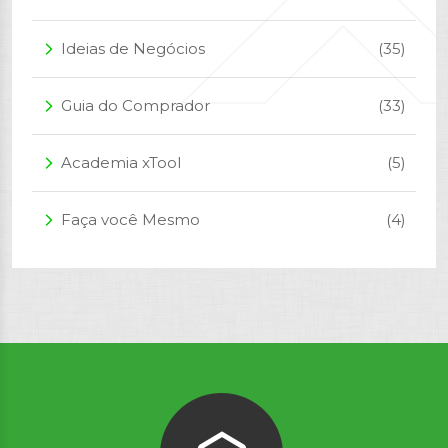
Ideias de Negócios
(35)
arrow_forward_ios
Guia do Comprador
(33)
arrow_forward_ios
Academia xTool
(5)
arrow_forward_ios
Faça você Mesmo
(4)
arrow_forward_ios