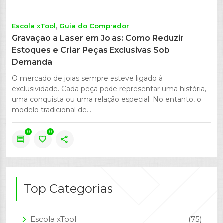
Escola xTool
Guia do Comprador
Gravação a Laser em Joias: Como Reduzir
Estoques e Criar Peças Exclusivas Sob
Demanda
O mercado de joias sempre esteve ligado à
exclusividade. Cada peça pode representar uma história,
uma conquista ou uma relação especial. No entanto, o
modelo tradicional de...
0
0
comment
favorite
share
Top Categorias
Escola xTool
(75)
arrow_forward_ios