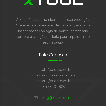
A xTool é a parceira ideal para a sua produção.
Oferecemos máquinas de corte e gravação a
laser com tecnologia de ponta, garantindo
sempre a solução perfeita para impulsionar o
seu negócio.
Fale Conosco
contato@xtool.com.br
atendimento@xtool.com.br
suporte@xtool.com.br
(31) 3500-1825
mail
blog@xtool.com.br