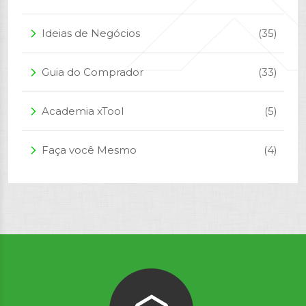
Ideias de Negócios
(35)
arrow_forward_ios
Guia do Comprador
(33)
arrow_forward_ios
Academia xTool
(5)
arrow_forward_ios
Faça você Mesmo
(4)
arrow_forward_ios