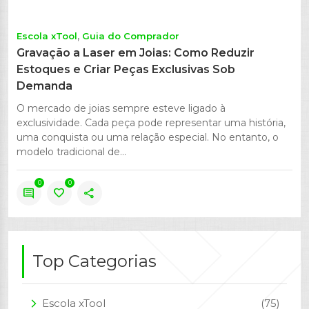
Escola xTool
Guia do Comprador
Gravação a Laser em Joias: Como Reduzir
Estoques e Criar Peças Exclusivas Sob
Demanda
O mercado de joias sempre esteve ligado à
exclusividade. Cada peça pode representar uma história,
uma conquista ou uma relação especial. No entanto, o
modelo tradicional de...
0
0
comment
favorite
share
Top Categorias
Escola xTool
(75)
arrow_forward_ios