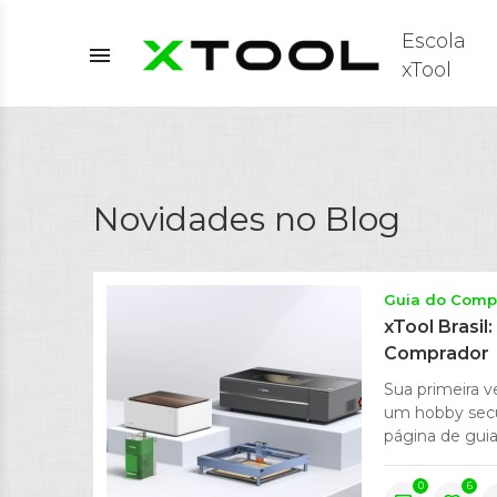
Escola
menu
xTool
Novidades no Blog
Guia do Comp
xTool Brasil
Comprador
Sua primeira v
um hobby secu
página de guia 
0
6