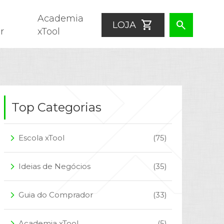
Academia
shopping_cart
search
LOJA
r
xTool
Top Categorias
Escola xTool
(75)
arrow_forward_ios
Ideias de Negócios
(35)
arrow_forward_ios
Guia do Comprador
(33)
arrow_forward_ios
Academia xTool
(5)
arrow_forward_ios