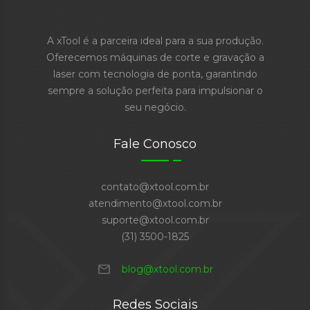
A xTool é a parceira ideal para a sua produção.
Oferecemos máquinas de corte e gravação a
laser com tecnologia de ponta, garantindo
sempre a solução perfeita para impulsionar o
seu negócio.
Fale Conosco
contato@xtool.com.br
atendimento@xtool.com.br
suporte@xtool.com.br
(31) 3500-1825
mail
blog@xtool.com.br
Redes Sociais