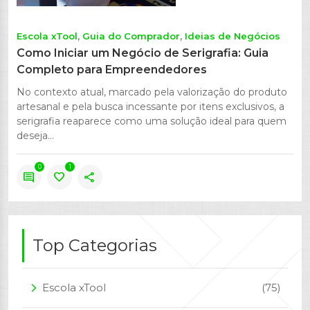
Escola xTool
Guia do Comprador
Ideias de Negócios
Como Iniciar um Negócio de Serigrafia: Guia
Completo para Empreendedores
No contexto atual, marcado pela valorização do produto
artesanal e pela busca incessante por itens exclusivos, a
serigrafia reaparece como uma solução ideal para quem
deseja...
0
1
comment
favorite
share
Top Categorias
Escola xTool
(75)
arrow_forward_ios