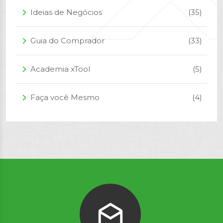
Ideias de Negócios
(35)
arrow_forward_ios
Guia do Comprador
(33)
arrow_forward_ios
Academia xTool
(5)
arrow_forward_ios
Faça você Mesmo
(4)
arrow_forward_ios