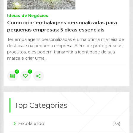
Ideias de Negócios
Como criar embalagens personalizadas para
pequenas empresas: 5 dicas essenciais
Ter embalagens personalizadas é uma ótima maneira de
destacar sua pequena empresa. Além de proteger seus
produtos, eles podem transmitir a identidade de sua
marca e criar uma...
0
0
comment
favorite
share
Top Categorias
Escola xTool
(75)
arrow_forward_ios