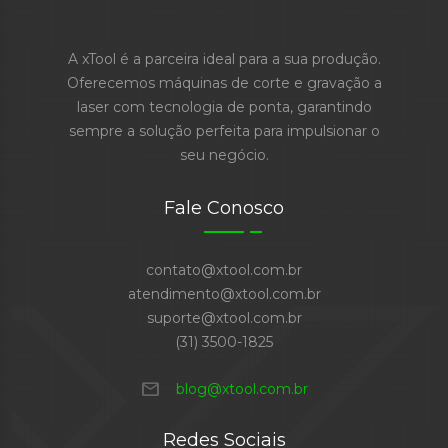
A xTool é a parceira ideal para a sua produção.
Oferecemos máquinas de corte e gravação a
laser com tecnologia de ponta, garantindo
sempre a solução perfeita para impulsionar o
seu negócio.
Fale Conosco
contato@xtool.com.br
atendimento@xtool.com.br
suporte@xtool.com.br
(31) 3500-1825
mail
blog@xtool.com.br
Redes Sociais