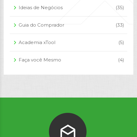
Ideias de Negócios
(35)
arrow_forward_ios
Guia do Comprador
(33)
arrow_forward_ios
Academia xTool
(5)
arrow_forward_ios
Faça você Mesmo
(4)
arrow_forward_ios