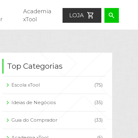
Academia
shopping_cart
search
LOJA
r
xTool
Top Categorias
Escola xTool
(75)
arrow_forward_ios
Ideias de Negócios
(35)
arrow_forward_ios
Guia do Comprador
(33)
arrow_forward_ios
Academia xTool
(5)
arrow_forward_ios