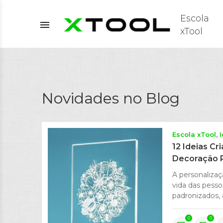
Escola
menu
xTool
Novidades no Blog
Escola xTool
12 Ideias Cr
Decoração P
A personaliza
vida das pess
padronizados, 
0
0