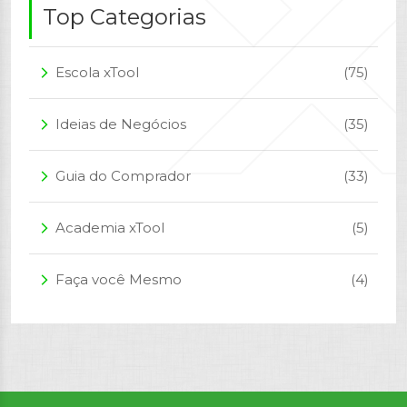
Top Categorias
Escola xTool
(75)
arrow_forward_ios
Ideias de Negócios
(35)
arrow_forward_ios
Guia do Comprador
(33)
arrow_forward_ios
Academia xTool
(5)
arrow_forward_ios
Faça você Mesmo
(4)
arrow_forward_ios