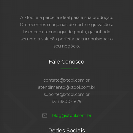
A xTool é a parceira ideal para a sua produção.
Oferecemos máquinas de corte e gravação a
laser com tecnologia de ponta, garantindo
sempre a solução perfeita para impulsionar o
seu negócio.
Fale Conosco
contato@xtool.com.br
atendimento@xtool.com.br
suporte@xtool.com.br
(31) 3500-1825
mail
blog@xtool.com.br
Redes Sociais