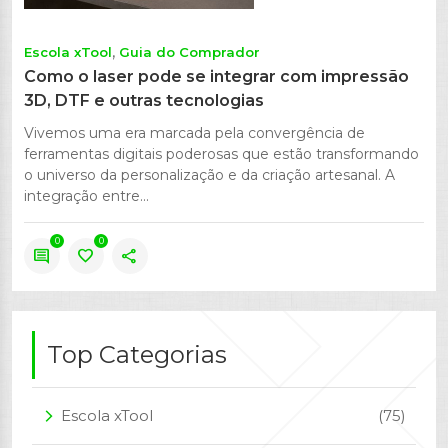
Escola xTool
Guia do Comprador
Como o laser pode se integrar com impressão
3D, DTF e outras tecnologias
Vivemos uma era marcada pela convergência de
ferramentas digitais poderosas que estão transformando
o universo da personalização e da criação artesanal. A
integração entre...
0
0
comment
favorite
share
Top Categorias
Escola xTool
(75)
arrow_forward_ios