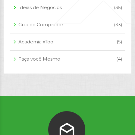
Ideias de Negócios
(35)
arrow_forward_ios
Guia do Comprador
(33)
arrow_forward_ios
Academia xTool
(5)
arrow_forward_ios
Faça você Mesmo
(4)
arrow_forward_ios