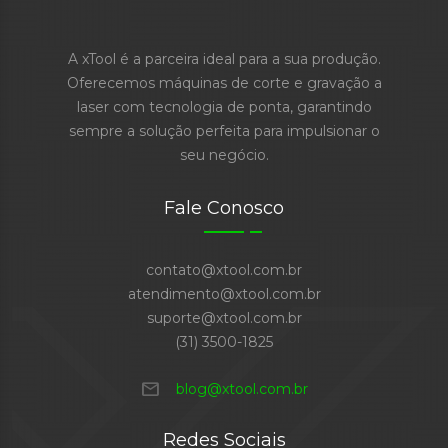
A xTool é a parceira ideal para a sua produção.
Oferecemos máquinas de corte e gravação a
laser com tecnologia de ponta, garantindo
sempre a solução perfeita para impulsionar o
seu negócio.
Fale Conosco
contato@xtool.com.br
atendimento@xtool.com.br
suporte@xtool.com.br
(31) 3500-1825
mail
blog@xtool.com.br
Redes Sociais