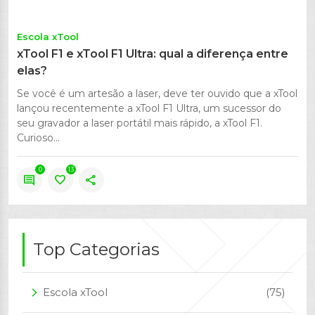
Escola xTool
xTool F1 e xTool F1 Ultra: qual a diferença entre
elas?
Se você é um artesão a laser, deve ter ouvido que a xTool
lançou recentemente a xTool F1 Ultra, um sucessor do
seu gravador a laser portátil mais rápido, a xTool F1.
Curioso...
0
13
comment
favorite
share
Top Categorias
Escola xTool
(75)
arrow_forward_ios