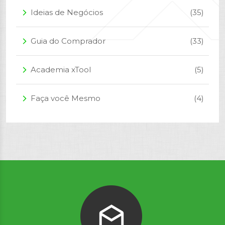
Ideias de Negócios
(35)
arrow_forward_ios
Guia do Comprador
(33)
arrow_forward_ios
Academia xTool
(5)
arrow_forward_ios
Faça você Mesmo
(4)
arrow_forward_ios