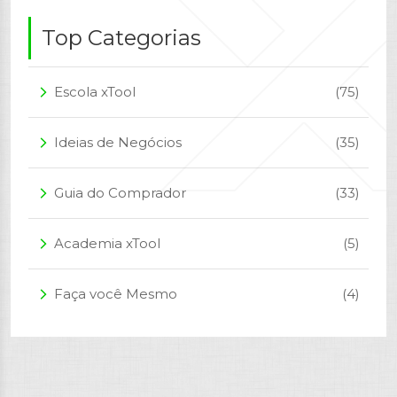
Top Categorias
Escola xTool
(75)
arrow_forward_ios
Ideias de Negócios
(35)
arrow_forward_ios
Guia do Comprador
(33)
arrow_forward_ios
Academia xTool
(5)
arrow_forward_ios
Faça você Mesmo
(4)
arrow_forward_ios