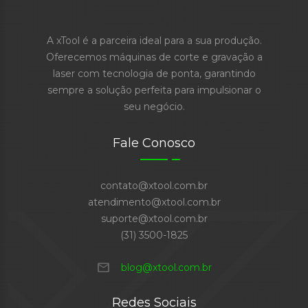
A xTool é a parceira ideal para a sua produção.
Oferecemos máquinas de corte e gravação a
laser com tecnologia de ponta, garantindo
sempre a solução perfeita para impulsionar o
seu negócio.
Fale Conosco
contato@xtool.com.br
atendimento@xtool.com.br
suporte@xtool.com.br
(31) 3500-1825
mail
blog@xtool.com.br
Redes Sociais