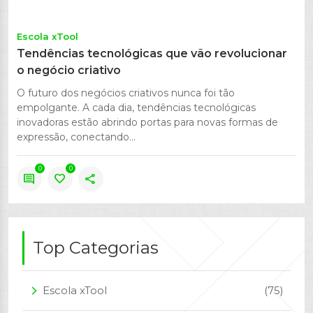
Escola xTool
Tendências tecnológicas que vão revolucionar
o negócio criativo
O futuro dos negócios criativos nunca foi tão
empolgante. A cada dia, tendências tecnológicas
inovadoras estão abrindo portas para novas formas de
expressão, conectando...
0
0
comment
favorite
share
Top Categorias
Escola xTool
(75)
arrow_forward_ios