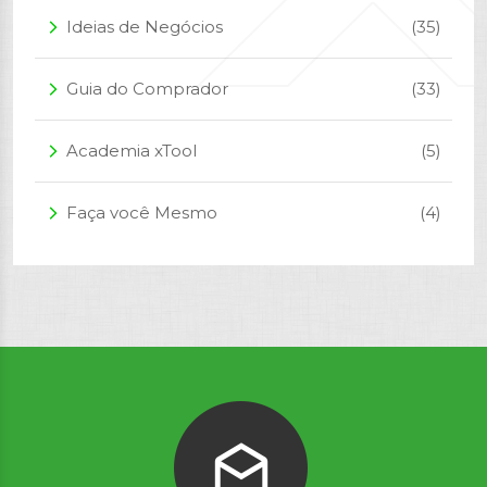
Ideias de Negócios
(35)
arrow_forward_ios
Guia do Comprador
(33)
arrow_forward_ios
Academia xTool
(5)
arrow_forward_ios
Faça você Mesmo
(4)
arrow_forward_ios