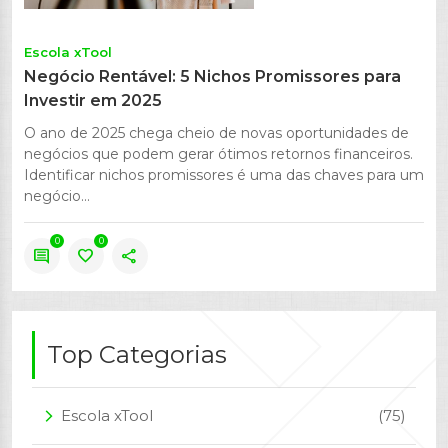
Escola xTool
Negócio Rentável: 5 Nichos Promissores para
Investir em 2025
O ano de 2025 chega cheio de novas oportunidades de
negócios que podem gerar ótimos retornos financeiros.
Identificar nichos promissores é uma das chaves para um
negócio...
0
0
comment
favorite
share
Top Categorias
Escola xTool
(75)
arrow_forward_ios