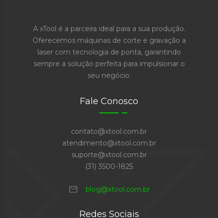
A xTool é a parceira ideal para a sua produção.
Oferecemos máquinas de corte e gravação a
laser com tecnologia de ponta, garantindo
sempre a solução perfeita para impulsionar o
seu negócio.
Fale Conosco
contato@xtool.com.br
atendimento@xtool.com.br
suporte@xtool.com.br
(31) 3500-1825
mail
blog@xtool.com.br
Redes Sociais