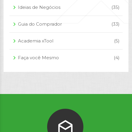
Ideias de Negócios
(35)
arrow_forward_ios
Guia do Comprador
(33)
arrow_forward_ios
Academia xTool
(5)
arrow_forward_ios
Faça você Mesmo
(4)
arrow_forward_ios