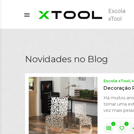
Escola
menu
xTool
Novidades no Blog
Escola xTool
Decoração P
Há muitos anos
tornar uma ext
vez mais pess
0
1
comment
favorite
s