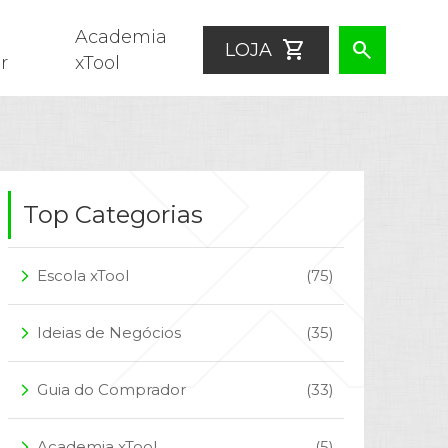
Academia
shopping_cart
search
LOJA
r
xTool
Top Categorias
Escola xTool
(75)
arrow_forward_ios
Ideias de Negócios
(35)
arrow_forward_ios
Guia do Comprador
(33)
arrow_forward_ios
Academia xTool
(5)
arrow_forward_ios