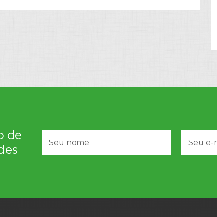
o de
des