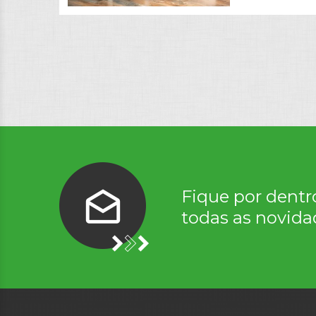
Fique por dentr
todas as novida