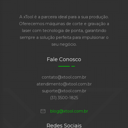
A xTool é a parceira ideal para a sua produção.
Oferecemos máquinas de corte e gravação a
laser com tecnologia de ponta, garantindo
sempre a solução perfeita para impulsionar o
seu negócio.
Fale Conosco
contato@xtool.com.br
atendimento@xtool.com.br
suporte@xtool.com.br
(31) 3500-1825
mail
blog@xtool.com.br
Redes Sociais