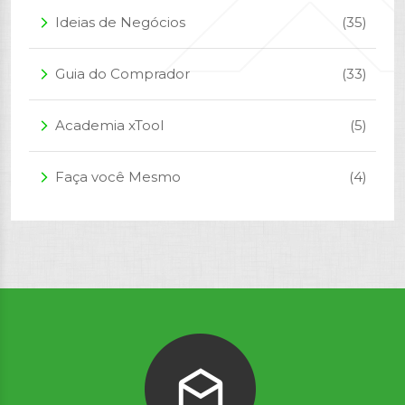
Ideias de Negócios
(35)
arrow_forward_ios
Guia do Comprador
(33)
arrow_forward_ios
Academia xTool
(5)
arrow_forward_ios
Faça você Mesmo
(4)
arrow_forward_ios