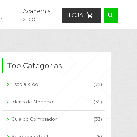
Academia
shopping_cart
search
LOJA
r
xTool
Top Categorias
Escola xTool
(75)
arrow_forward_ios
Ideias de Negócios
(35)
arrow_forward_ios
Guia do Comprador
(33)
arrow_forward_ios
Academia xTool
(5)
arrow_forward_ios