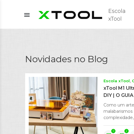
Escola
menu
xTool
Novidades no Blog
Escola xTool
xTool M1 Ult
DIY | O GU
Como um artes
malabarismos 
complexidade,
0
2