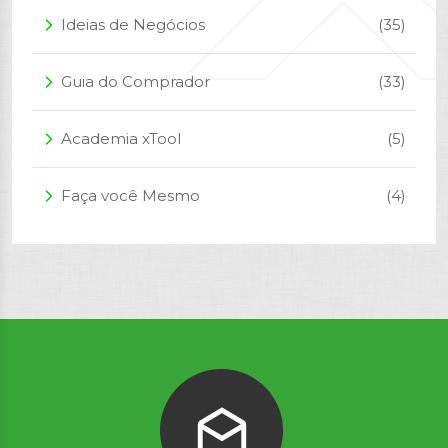
Ideias de Negócios
(35)
arrow_forward_ios
Guia do Comprador
(33)
arrow_forward_ios
Academia xTool
(5)
arrow_forward_ios
Faça você Mesmo
(4)
arrow_forward_ios