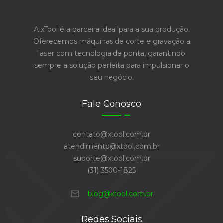
A xTool é a parceira ideal para a sua produção.
Oferecemos máquinas de corte e gravação a
laser com tecnologia de ponta, garantindo
sempre a solução perfeita para impulsionar o
seu negócio.
Fale Conosco
contato@xtool.com.br
atendimento@xtool.com.br
suporte@xtool.com.br
(31) 3500-1825
mail
blog@xtool.com.br
Redes Sociais