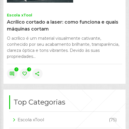
Escola xTool
Acrílico cortado a laser: como funciona e quais
máquinas cortam
O acrílico é um material visualmente cativante,
conhecido por seu acabamento brilhante, transparência,
clareza óptica e tons vibrantes. Devido às suas
propriedades...
0
3
comment
favorite
share
Top Categorias
Escola xTool
(75)
arrow_forward_ios