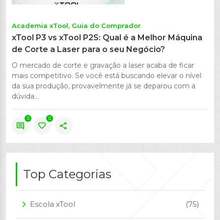
Academia xTool
Guia do Comprador
xTool P3 vs xTool P2S: Qual é a Melhor Máquina
de Corte a Laser para o seu Negócio?
O mercado de corte e gravação a laser acaba de ficar
mais competitivo. Se você está buscando elevar o nível
da sua produção, provavelmente já se deparou com a
dúvida...
0
0
comment
favorite
share
Top Categorias
Escola xTool
(75)
arrow_forward_ios