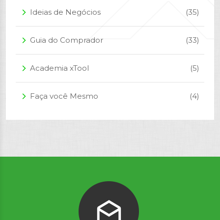
Ideias de Negócios
(35)
arrow_forward_ios
Guia do Comprador
(33)
arrow_forward_ios
Academia xTool
(5)
arrow_forward_ios
Faça você Mesmo
(4)
arrow_forward_ios