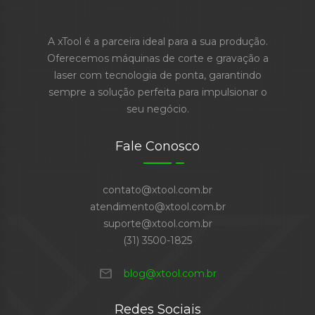
A xTool é a parceira ideal para a sua produção.
Oferecemos máquinas de corte e gravação a
laser com tecnologia de ponta, garantindo
sempre a solução perfeita para impulsionar o
seu negócio.
Fale Conosco
contato@xtool.com.br
atendimento@xtool.com.br
suporte@xtool.com.br
(31) 3500-1825
mail
blog@xtool.com.br
Redes Sociais