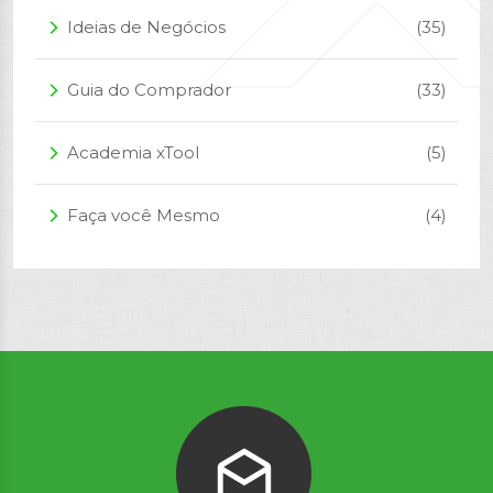
Ideias de Negócios
(35)
arrow_forward_ios
Guia do Comprador
(33)
arrow_forward_ios
Academia xTool
(5)
arrow_forward_ios
Faça você Mesmo
(4)
arrow_forward_ios