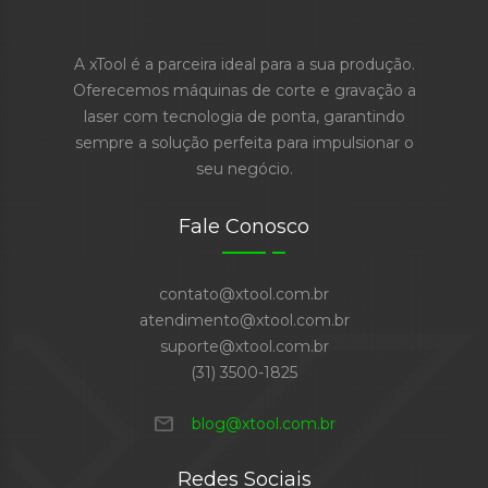
A xTool é a parceira ideal para a sua produção.
Oferecemos máquinas de corte e gravação a
laser com tecnologia de ponta, garantindo
sempre a solução perfeita para impulsionar o
seu negócio.
Fale Conosco
contato@xtool.com.br
atendimento@xtool.com.br
suporte@xtool.com.br
(31) 3500-1825
mail
blog@xtool.com.br
Redes Sociais