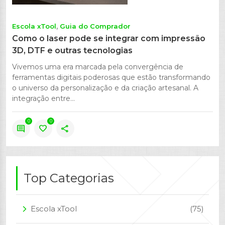
Escola xTool
Guia do Comprador
Como o laser pode se integrar com impressão
3D, DTF e outras tecnologias
Vivemos uma era marcada pela convergência de
ferramentas digitais poderosas que estão transformando
o universo da personalização e da criação artesanal. A
integração entre...
0
0
comment
favorite
share
Top Categorias
Escola xTool
(75)
arrow_forward_ios