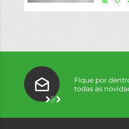
comment
favorite
s
Fique por dentr
todas as novida