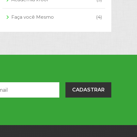
Faça você Mesmo
(4)
arrow_forward_ios
CADASTRAR