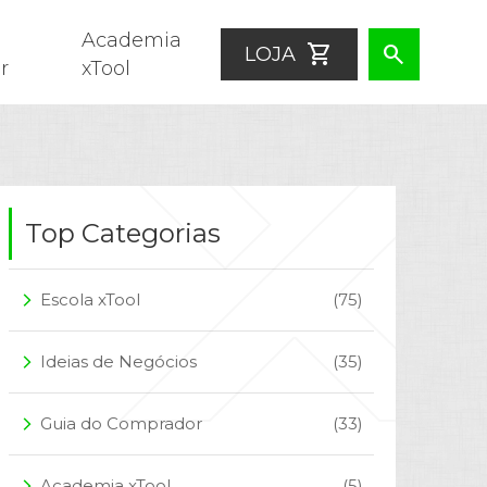
Academia
shopping_cart
search
LOJA
r
xTool
Top Categorias
Escola xTool
(75)
arrow_forward_ios
Ideias de Negócios
(35)
arrow_forward_ios
Guia do Comprador
(33)
arrow_forward_ios
Academia xTool
(5)
arrow_forward_ios