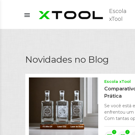
Escola
menu
xTool
Novidades no Blog
Escola xTool
Comparativo
Prática
Se você está 
enfrentou um 
Com tantas op
0
2