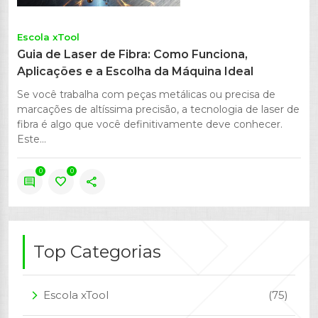
Escola xTool
Guia de Laser de Fibra: Como Funciona,
Aplicações e a Escolha da Máquina Ideal
Se você trabalha com peças metálicas ou precisa de
marcações de altíssima precisão, a tecnologia de laser de
fibra é algo que você definitivamente deve conhecer.
Este...
0
0
comment
favorite
share
Top Categorias
Escola xTool
(75)
arrow_forward_ios