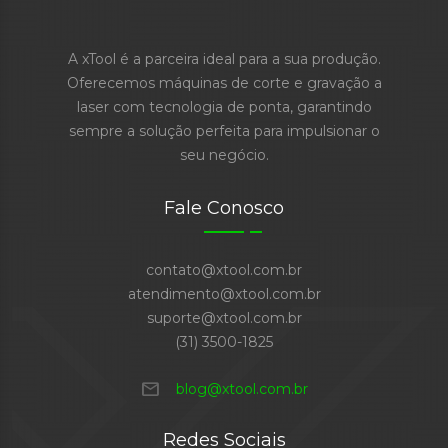
A xTool é a parceira ideal para a sua produção.
Oferecemos máquinas de corte e gravação a
laser com tecnologia de ponta, garantindo
sempre a solução perfeita para impulsionar o
seu negócio.
Fale Conosco
contato@xtool.com.br
atendimento@xtool.com.br
suporte@xtool.com.br
(31) 3500-1825
mail
blog@xtool.com.br
Redes Sociais