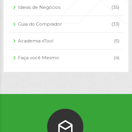
Ideias de Negócios
(35)
arrow_forward_ios
Guia do Comprador
(33)
arrow_forward_ios
Academia xTool
(5)
arrow_forward_ios
Faça você Mesmo
(4)
arrow_forward_ios