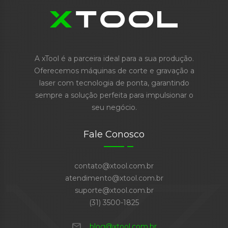
A xTool é a parceira ideal para a sua produção.
Oferecemos máquinas de corte e gravação a
laser com tecnologia de ponta, garantindo
sempre a solução perfeita para impulsionar o
seu negócio.
Fale Conosco
contato@xtool.com.br
atendimento@xtool.com.br
suporte@xtool.com.br
(31) 3500-1825
mail
blog@xtool.com.br