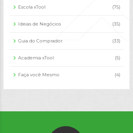
Escola xTool
(75)
arrow_forward_ios
Ideias de Negócios
(35)
arrow_forward_ios
Guia do Comprador
(33)
arrow_forward_ios
Academia xTool
(5)
arrow_forward_ios
Faça você Mesmo
(4)
arrow_forward_ios