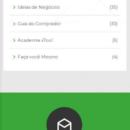
Ideias de Negócios
(35)
arrow_forward_ios
Guia do Comprador
(33)
arrow_forward_ios
Academia xTool
(5)
arrow_forward_ios
Faça você Mesmo
(4)
arrow_forward_ios