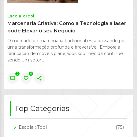
Escola xTool
Marcenaria Criativa: Como a Tecnologia a laser
pode Elevar o seu Negócio
O mercado de marcenaria tradicional está passando por
uma transformação profunda e irreversível. Embora a
fabricação de móveis planejados sob medida continue
sendo um setor...
0
0
comment
favorite
share
Top Categorias
Escola xTool
(75)
arrow_forward_ios