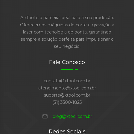
A xTool é a parceira ideal para a sua produção.
Oferecemos máquinas de corte e gravação a
laser com tecnologia de ponta, garantindo
sempre a solução perfeita para impulsionar o
seu negócio.
Fale Conosco
contato@xtool.com.br
atendimento@xtool.com.br
suporte@xtool.com.br
(31) 3500-1825
mail
blog@xtool.com.br
Redes Sociais