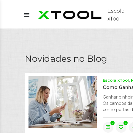
Escola
menu
xTool
Novidades no Blog
Escola xTool
Como Ganhar
Ganhar dinheir
Os campos da 
como portas de
0
3
comment
favorite
s