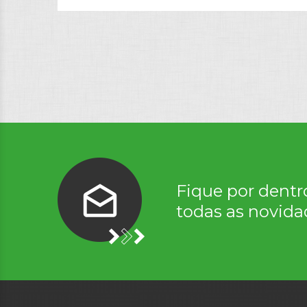
Fique por dentr
todas as novida