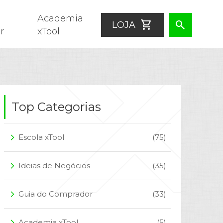
Academia
shopping_cart
search
LOJA
r
xTool
Top Categorias
Escola xTool
(75)
arrow_forward_ios
Ideias de Negócios
(35)
arrow_forward_ios
Guia do Comprador
(33)
arrow_forward_ios
Academia xTool
(5)
arrow_forward_ios