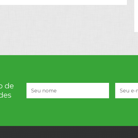
o de
des