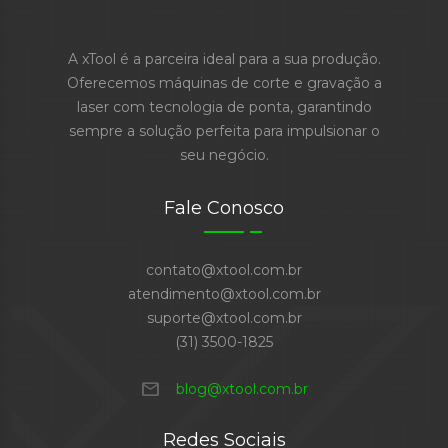
A xTool é a parceira ideal para a sua produção.
Oferecemos máquinas de corte e gravação a
laser com tecnologia de ponta, garantindo
sempre a solução perfeita para impulsionar o
seu negócio.
Fale Conosco
contato@xtool.com.br
atendimento@xtool.com.br
suporte@xtool.com.br
(31) 3500-1825
mail
blog@xtool.com.br
Redes Sociais