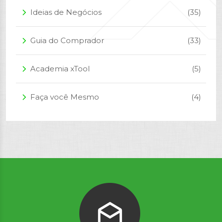
Ideias de Negócios
(35)
arrow_forward_ios
Guia do Comprador
(33)
arrow_forward_ios
Academia xTool
(5)
arrow_forward_ios
Faça você Mesmo
(4)
arrow_forward_ios