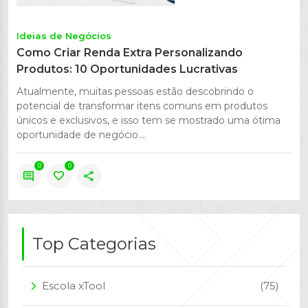
Ideias de Negócios
Como Criar Renda Extra Personalizando
Produtos: 10 Oportunidades Lucrativas
Atualmente, muitas pessoas estão descobrindo o
potencial de transformar itens comuns em produtos
únicos e exclusivos, e isso tem se mostrado uma ótima
oportunidade de negócio....
0
0
comment
favorite
share
Top Categorias
Escola xTool
(75)
arrow_forward_ios