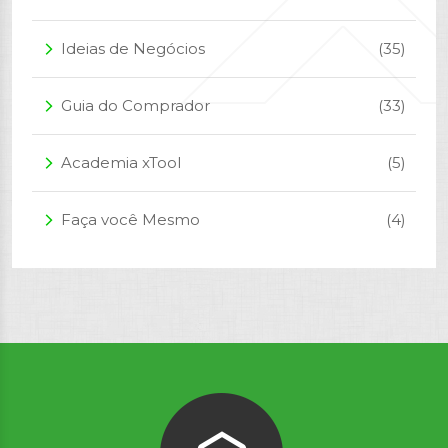
Ideias de Negócios
(35)
arrow_forward_ios
Guia do Comprador
(33)
arrow_forward_ios
Academia xTool
(5)
arrow_forward_ios
Faça você Mesmo
(4)
arrow_forward_ios