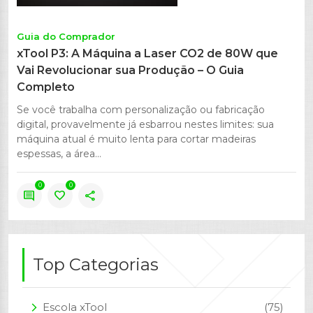
Guia do Comprador
xTool P3: A Máquina a Laser CO2 de 80W que
Vai Revolucionar sua Produção – O Guia
Completo
Se você trabalha com personalização ou fabricação
digital, provavelmente já esbarrou nestes limites: sua
máquina atual é muito lenta para cortar madeiras
espessas, a área...
0
0
comment
favorite
share
Top Categorias
Escola xTool
(75)
arrow_forward_ios