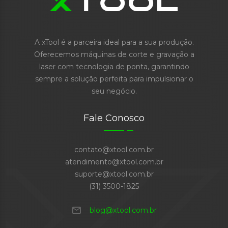
A xTool é a parceira ideal para a sua produção.
Oferecemos máquinas de corte e gravação a
laser com tecnologia de ponta, garantindo
sempre a solução perfeita para impulsionar o
seu negócio.
Fale Conosco
contato@xtool.com.br
atendimento@xtool.com.br
suporte@xtool.com.br
(31) 3500-1825
mail
blog@xtool.com.br